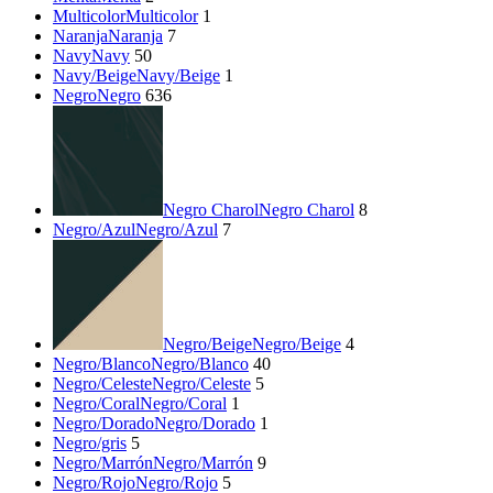
Multicolor
Multicolor
1
Naranja
Naranja
7
Navy
Navy
50
Navy/Beige
Navy/Beige
1
Negro
Negro
636
Negro Charol
Negro Charol
8
Negro/Azul
Negro/Azul
7
Negro/Beige
Negro/Beige
4
Negro/Blanco
Negro/Blanco
40
Negro/Celeste
Negro/Celeste
5
Negro/Coral
Negro/Coral
1
Negro/Dorado
Negro/Dorado
1
Negro/gris
5
Negro/Marrón
Negro/Marrón
9
Negro/Rojo
Negro/Rojo
5