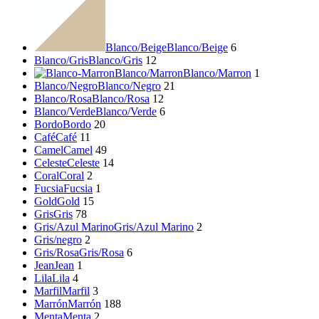
Blanco/Beige
Blanco/Beige
6
Blanco/Gris
Blanco/Gris
12
Blanco/Marron
Blanco/Marron
1
Blanco/Negro
Blanco/Negro
21
Blanco/Rosa
Blanco/Rosa
12
Blanco/Verde
Blanco/Verde
6
Bordo
Bordo
20
Café
Café
11
Camel
Camel
49
Celeste
Celeste
14
Coral
Coral
2
Fucsia
Fucsia
1
Gold
Gold
15
Gris
Gris
78
Gris/Azul Marino
Gris/Azul Marino
2
Gris/negro
2
Gris/Rosa
Gris/Rosa
6
Jean
Jean
1
Lila
Lila
4
Marfil
Marfil
3
Marrón
Marrón
188
Menta
Menta
2