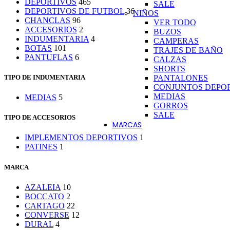
DEPORTIVOS
465
SALE
DEPORTIVOS DE FUTBOL
36
NIÑOS
CHANCLAS
96
VER TODO
ACCESORIOS
2
BUZOS
INDUMENTARIA
4
CAMPERAS
BOTAS
101
TRAJES DE BAÑO
PANTUFLAS
6
CALZAS
SHORTS
TIPO DE INDUMENTARIA
PANTALONES
CONJUNTOS DEPO
MEDIAS
MEDIAS
5
GORROS
SALE
TIPO DE ACCESORIOS
MARCAS
IMPLEMENTOS DEPORTIVOS
1
PATINES
1
ADIDAS
ARENA
E
MARCA
AZALEIA
AZALEIA
10
BOCCATO
2
BARBIE
CARTAGO
22
CONVERSE
12
BOCCATO
DURAL
4