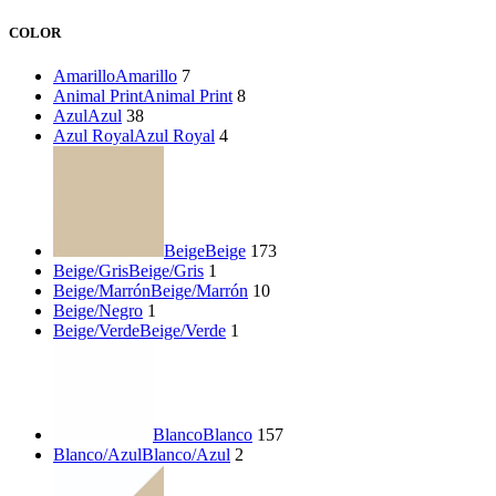
COLOR
Amarillo
Amarillo
7
Animal Print
Animal Print
8
Azul
Azul
38
Azul Royal
Azul Royal
4
Beige
Beige
173
Beige/Gris
Beige/Gris
1
Beige/Marrón
Beige/Marrón
10
Beige/Negro
1
Beige/Verde
Beige/Verde
1
Blanco
Blanco
157
Blanco/Azul
Blanco/Azul
2