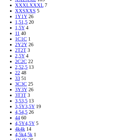
XXXL
XXXL
7
XXS
XXS
5
1Y
1Y
26
1,5
1,5
20
1,5Y
4
1
1
40
1C
1C
1
2Y
2Y
26
2T
2T
3
2,5Y
4
2C
2C
22
2,5
2,5
13
2
2
48
3
3
51
3C
3C
25
3Y
3Y
26
3T
3T
3
3,5
3,5
13
3,5Y
3,5Y
19
4,5
4,5
26
4
4
60
4,5Y
4,5Y
5
4k
4k
14
4,5k
4,5k
1