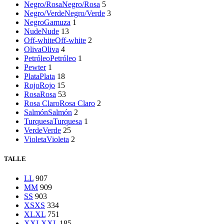
Negro/Rosa
Negro/Rosa
5
Negro/Verde
Negro/Verde
3
NegroGamuza
1
Nude
Nude
13
Off-white
Off-white
2
Oliva
Oliva
4
Petróleo
Petróleo
1
Pewter
1
Plata
Plata
18
Rojo
Rojo
15
Rosa
Rosa
53
Rosa Claro
Rosa Claro
2
Salmón
Salmón
2
Turquesa
Turquesa
1
Verde
Verde
25
Violeta
Violeta
2
TALLE
L
L
907
M
M
909
S
S
903
XS
XS
334
XL
XL
751
XXL
XXL
185