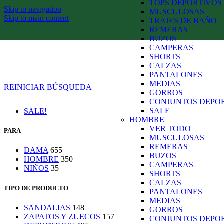
TOPS DEPORTIVOS
Skip to navigation
MUSCULOSAS
Skip to main content
TRAJES DE BAÑO
REMERAS
BUZOS
CAMPERAS
SHORTS
CALZAS
PANTALONES
MEDIAS
REINICIAR BÚSQUEDA
GORROS
CONJUNTOS DEPO
SALE
SALE!
HOMBRE
VER TODO
PARA
MUSCULOSAS
REMERAS
DAMA
655
BUZOS
HOMBRE
350
CAMPERAS
NIÑOS
35
SHORTS
CALZAS
TIPO DE PRODUCTO
PANTALONES
MEDIAS
SANDALIAS
148
GORROS
ZAPATOS Y ZUECOS
157
CONJUNTOS DEPO