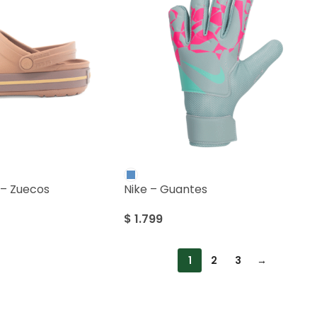
– Zuecos
Nike – Guantes
$
1.799
1
2
3
→