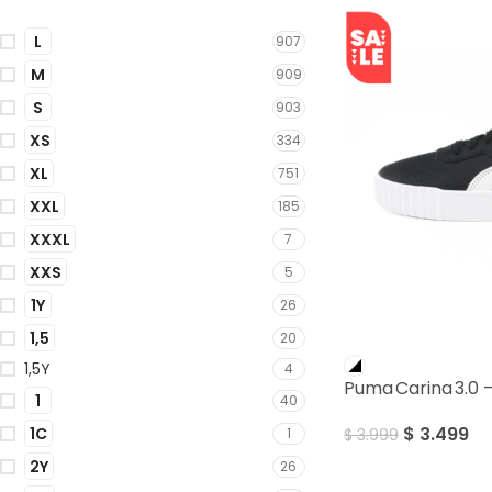
L
907
M
909
S
903
XS
334
XL
751
XXL
185
XXXL
7
XXS
5
1Y
26
1,5
20
SALE
1,5Y
4
Puma Carina 3.0
1
40
$
3.499
1C
1
$
3.999
2Y
26