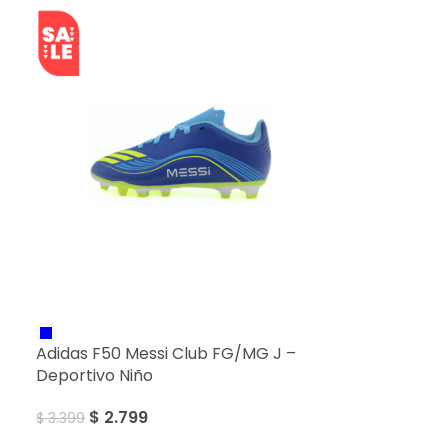
SALE
Adidas F50 Messi Club FG/MG J –
Deportivo Niño
$
2.799
$
3.399