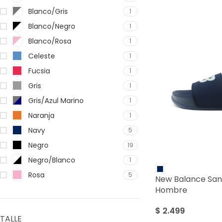
Blanco/Gris
1
Blanco/Negro
1
Blanco/Rosa
1
Celeste
1
Fucsia
1
Gris
1
Gris/Azul Marino
1
Naranja
1
Navy
5
Negro
19
Negro/Blanco
1
Rosa
5
New Balance San
Hombre
$
2.499
TALLE