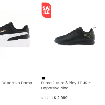
SALE
 – Deportivo Dama
Puma Future 8 Play TT JR –
Deportivo Niño
$
2.999
$
3.799