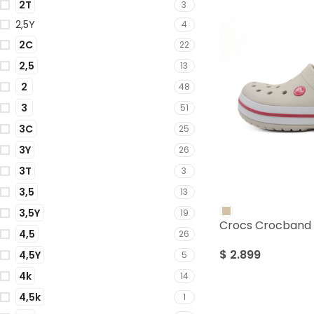
2T
3
2,5Y
4
2C
22
2,5
13
2
48
3
51
3C
25
3Y
26
3T
3
3,5
13
3,5Y
19
Crocs Crocband 
4,5
26
$
2.899
4,5Y
5
4k
14
4,5k
1