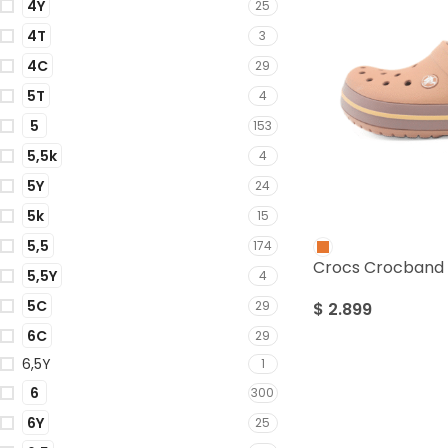
4Y
25
4T
3
4C
29
5T
4
5
153
5,5k
4
5Y
24
5k
15
5,5
174
Crocs Crocband 
5,5Y
4
5C
29
$
2.899
6C
29
6,5Y
1
6
300
6Y
25