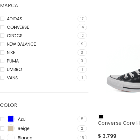
MARCA
ADIDAS
17
CONVERSE
14
CROCS
12
NEW BALANCE
9
NIKE
3
PUMA
3
UMBRO
1
VANS
1
COLOR
Azul
5
Converse Core Hi
Beige
2
$
3.799
Blanco
15