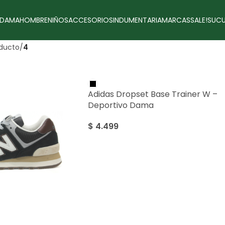
DAMA
HOMBRE
NIÑOS
ACCESORIOS
INDUMENTARIA
MARCAS
SALE!
SUCU
oducto
/
4
Adidas Dropset Base Trainer W –
Deportivo Dama
$
4.499