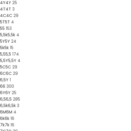
4Y
4Y
25
4T
4T
3
4C
4C
29
5T
5T
4
5
5
153
5,5k
5,5k
4
5Y
5Y
24
5k
5k
15
5,5
5,5
174
5,5Y
5,5Y
4
5C
5C
29
6C
6C
29
6,5Y
1
6
6
300
6Y
6Y
25
6,5
6,5
285
6,5k
6,5k
3
6M
6M
4
6k
6k
16
7k
7k
16