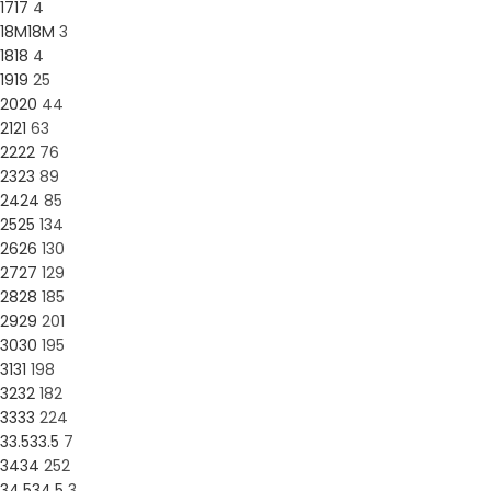
17
17
4
18M
18M
3
18
18
4
19
19
25
20
20
44
21
21
63
22
22
76
23
23
89
24
24
85
25
25
134
26
26
130
27
27
129
28
28
185
29
29
201
30
30
195
31
31
198
32
32
182
33
33
224
33.5
33.5
7
34
34
252
34.5
34.5
3