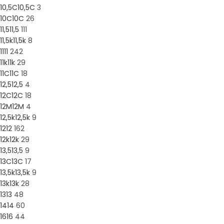
10,5C
10,5C
3
10C
10C
26
11,5
11,5
111
11,5k
11,5k
8
11
11
242
11k
11k
29
11C
11C
18
12,5
12,5
4
12C
12C
18
12M
12M
4
12,5k
12,5k
9
12
12
162
12k
12k
29
13,5
13,5
9
13C
13C
17
13,5k
13,5k
9
13k
13k
28
13
13
48
14
14
60
16
16
44