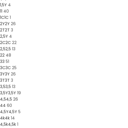
1,5Y
4
1
1
40
1C
1C
1
2Y
2Y
26
2T
2T
3
2,5Y
4
2C
2C
22
2,5
2,5
13
2
2
48
3
3
51
3C
3C
25
3Y
3Y
26
3T
3T
3
3,5
3,5
13
3,5Y
3,5Y
19
4,5
4,5
26
4
4
60
4,5Y
4,5Y
5
4k
4k
14
4,5k
4,5k
1