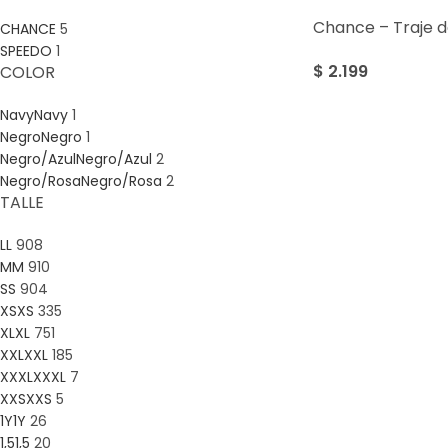
Chance – Traje 
CHANCE
5
SPEEDO
1
$
2.199
COLOR
Navy
Navy
1
Negro
Negro
1
Negro/Azul
Negro/Azul
2
Negro/Rosa
Negro/Rosa
2
TALLE
L
L
908
M
M
910
S
S
904
XS
XS
335
XL
XL
751
XXL
XXL
185
XXXL
XXXL
7
XXS
XXS
5
1Y
1Y
26
1,5
1,5
20