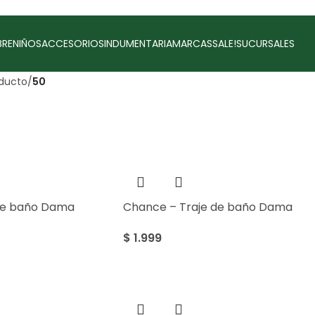
RE
NIÑOS
ACCESORIOS
INDUMENTARIA
MARCAS
SALE!
SUCURSALES
oducto
/
50
de baño Dama
Chance – Traje de baño Dama
$
1.999