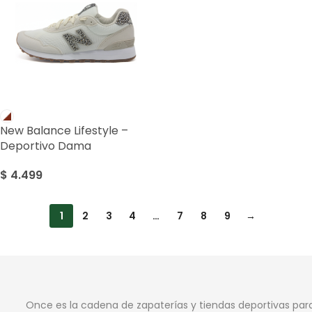
New Balance Lifestyle –
Deportivo Dama
$
4.499
1
2
3
4
…
7
8
9
→
Once es la cadena de zapaterías y tiendas deportivas par