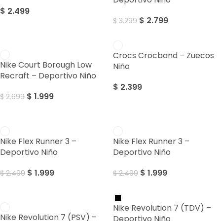
$
2.499
$
2.799
$
3.299
Sale
Crocs Crocband – Zuecos
Nike Court Borough Low
Niño
Recraft – Deportivo Niño
$
2.399
$
1.999
$
2.699
Sale
Sale
Nike Flex Runner 3 –
Nike Flex Runner 3 –
Deportivo Niño
Deportivo Niño
$
1.999
$
1.999
$
2.499
$
2.499
Sale
Nike Revolution 7 (TDV) –
Nike Revolution 7 (PSV) –
Deportivo Niño