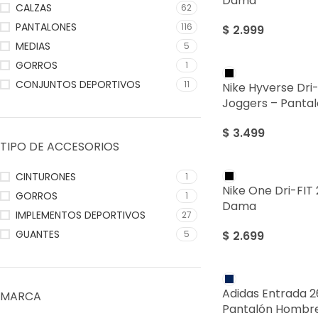
Dama
CALZAS
62
PANTALONES
116
$
2.999
MEDIAS
5
GORROS
1
CONJUNTOS DEPORTIVOS
11
Nike Hyverse Dri-
Joggers – Panta
$
3.499
TIPO DE ACCESORIOS
CINTURONES
1
Nike One Dri-FIT 
GORROS
1
Dama
IMPLEMENTOS DEPORTIVOS
27
GUANTES
$
2.699
5
Adidas Entrada 2
MARCA
Pantalón Hombr