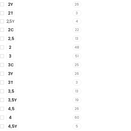
2Y
26
2T
3
2,5Y
4
2C
22
2,5
13
2
48
3
51
3C
25
3Y
26
3T
3
3,5
13
3,5Y
19
4,5
26
4
60
4,5Y
5