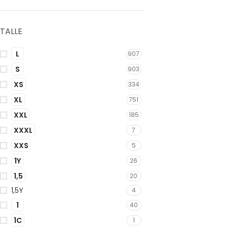
TALLE
L
907
S
903
XS
334
XL
751
XXL
185
XXXL
7
XXS
5
1Y
26
1,5
20
1,5Y
4
1
40
1C
1