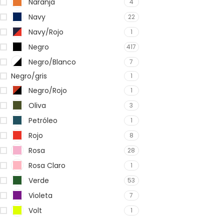
Naranja
4
Navy
22
Navy/Rojo
1
Negro
417
Negro/Blanco
7
Negro/gris
1
Negro/Rojo
1
Oliva
3
Petróleo
1
Rojo
8
Rosa
28
Rosa Claro
1
Verde
53
Violeta
7
Volt
1