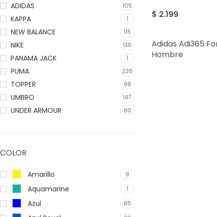
ADIDAS
105
$
2.199
KAPPA
1
NEW BALANCE
115
Adidas Adi365 Fo
NIKE
136
Hombre
PANAMA JACK
1
PUMA
226
TOPPER
98
UMBRO
147
UNDER ARMOUR
80
COLOR
Amarillo
9
Aquamarine
1
Azul
85