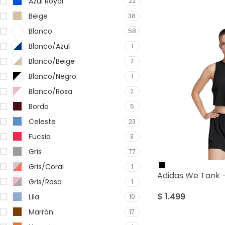
Azul Royal
22
Beige
38
Blanco
58
Blanco/Azul
1
Blanco/Beige
2
Blanco/Negro
1
Blanco/Rosa
2
Bordo
5
Celeste
23
Fucsia
3
Gris
77
Gris/Coral
1
Adidas We Tank
Gris/Rosa
1
$
1.499
Lila
10
Marrón
17