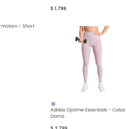
$
1.799
rmotion – Short
Adidas Optime Essentials – Calza
Dama
$
2.799