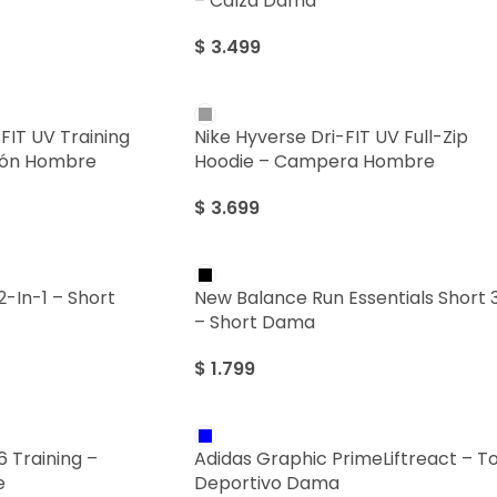
– Calza Dama
$
3.499
FIT UV Training
Nike Hyverse Dri-FIT UV Full-Zip
lón Hombre
Hoodie – Campera Hombre
$
3.699
2-In-1 – Short
New Balance Run Essentials Short 
– Short Dama
$
1.799
6 Training –
Adidas Graphic PrimeLiftreact – T
e
Deportivo Dama