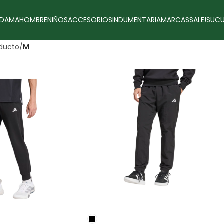
DAMA
HOMBRE
NIÑOS
ACCESORIOS
INDUMENTARIA
MARCAS
SALE!
SUCU
oducto
/
M