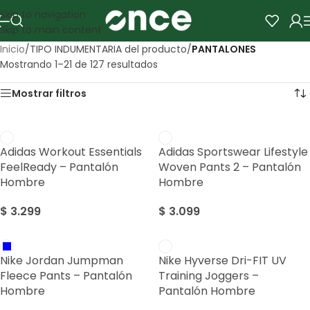
Skip to navigation
Skip to main content
Inicio
/
TIPO INDUMENTARIA del producto
/
PANTALONES
Mostrando 1–21 de 127 resultados
Mostrar filtros
Adidas Workout Essentials
Adidas Sportswear Lifestyle
FeelReady – Pantalón
Woven Pants 2 – Pantalón
Hombre
Hombre
$
3.299
$
3.099
Nike Jordan Jumpman
Nike Hyverse Dri-FIT UV
Fleece Pants – Pantalón
Training Joggers –
Hombre
Pantalón Hombre