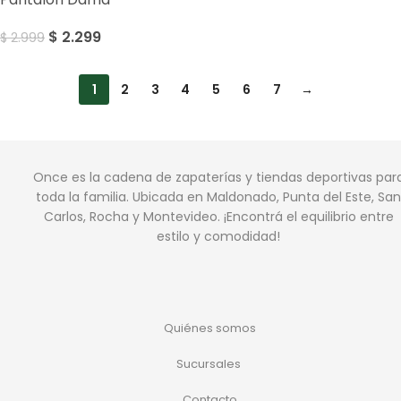
$
2.299
$
2.999
1
2
3
4
5
6
7
→
Once es la cadena de zapaterías y tiendas deportivas par
toda la familia. Ubicada en Maldonado, Punta del Este, San
Carlos, Rocha y Montevideo. ¡Encontrá el equilibrio entre
estilo y comodidad!
Quiénes somos
Sucursales
Contacto