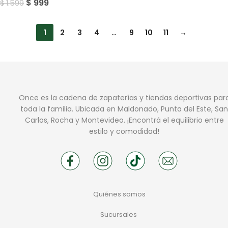
$
999
$
1.599
1
2
3
4
…
9
10
11
→
Once es la cadena de zapaterías y tiendas deportivas par
toda la familia. Ubicada en Maldonado, Punta del Este, San
Carlos, Rocha y Montevideo. ¡Encontrá el equilibrio entre
estilo y comodidad!
Quiénes somos
Sucursales