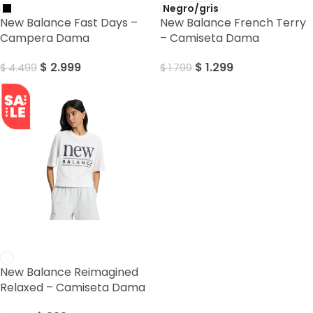
Negro/gris
New Balance Fast Days –
New Balance French Terry
Campera Dama
– Camiseta Dama
$
2.999
$
1.299
$
4.499
$
1.799
SALE
New Balance Reimagined
Relaxed – Camiseta Dama