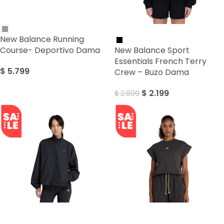
SALE
New Balance Running
Course- Deportivo Dama
New Balance Sport
Essentials French Terry
$
5.799
Crew – Buzo Dama
$
2.199
$
2.899
SALE
SALE