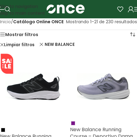
Skip to navigation
Skip to main content
Inicio
/
Catálogo Online ONCE
Mostrando 1–21 de 230 resultados
Mostrar filtros
NEW BALANCE
Limpiar filtros
SALE
New Balance Running
New Balance Running
Course – Deportivo Dama