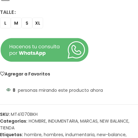
TALLE
L
M
S
XL
Agregar a Favoritos
8
personas mirando este producto ahora
SKU:
MT41070BKH
Categorías:
HOMBRE
,
INDUMENTARIA
,
MARCAS
,
NEW BALANCE
,
TIENDA
Etiquetas:
hombre
,
hombres
,
indumentaria
,
new-balance
,