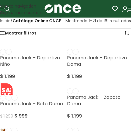
Skip to navigation
Skip to main content
Inicio
/
Catálogo Online ONCE
Mostrando 1–21 de 161 resultados
Mostrar filtros
Panama Jack – Deportivo
Panama Jack – Deportivo
Niño
Dama
$
1.199
$
1.199
SALE
Panama Jack – Zapato
Panama Jack – Bota Dama
Dama
$
999
$
1.199
$
1.299