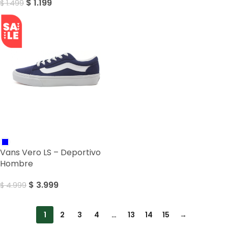
$
1.199
$
1.499
SALE
Vans Vero LS – Deportivo
Hombre
$
3.999
$
4.999
1
2
3
4
…
13
14
15
→