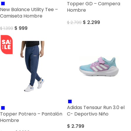
Topper GD – Campera
New Balance Utility Tee –
Hombre
Camiseta Hombre
$
2.299
$
2.799
$
999
$
1.399
SALE
Adidas Tensaur Run 3.0 el
Topper Potrero – Pantalón
C- Deportivo Niño
Hombre
$
2.799