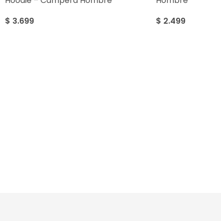
Hoodie – Campera Hombre
Hombre
$
3.699
$
2.499