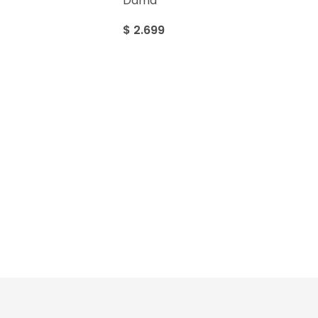
Dama
$
2.699