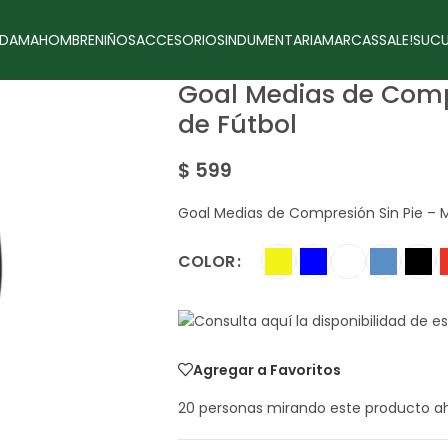
DAMA
HOMBRE
NIÑOS
ACCESORIOS
INDUMENTARIA
MARCAS
SALE!
SUCU
Goal Medias de Comp
de Fútbol
$
599
Goal Medias de Compresión Sin Pie – 
COLOR
Agregar a Favoritos
20
personas mirando este producto a