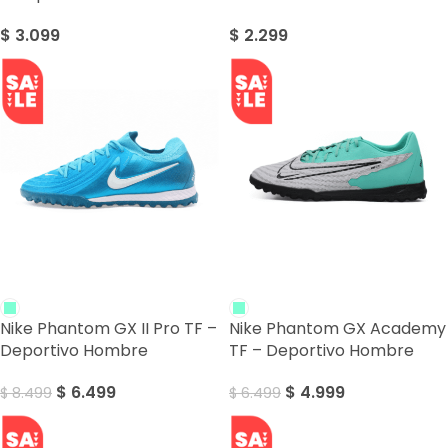
$
3.099
$
2.299
SALE
SALE
Nike Phantom GX II Pro TF –
Nike Phantom GX Academy
Deportivo Hombre
TF – Deportivo Hombre
$
6.499
$
4.999
$
8.499
$
6.499