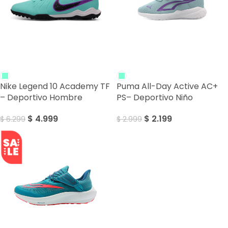
SALE
SALE
Nike Legend 10 Academy TF
Puma All-Day Active AC+
– Deportivo Hombre
PS– Deportivo Niño
$
4.999
$
2.199
$
6.299
$
2.999