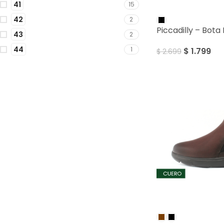
41
15
SALE
42
2
Piccadilly – Bot
43
2
44
1
$
1.799
$
2.699