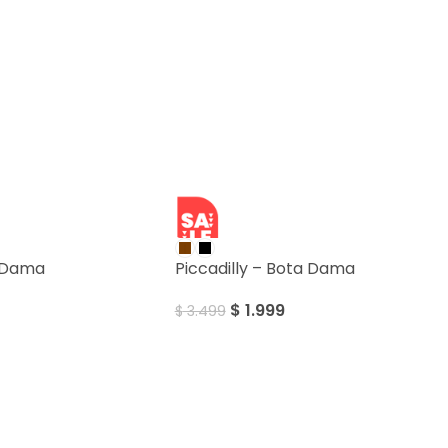
SALE
a Dama
Piccadilly – Bota Dama
$
1.999
$
3.499