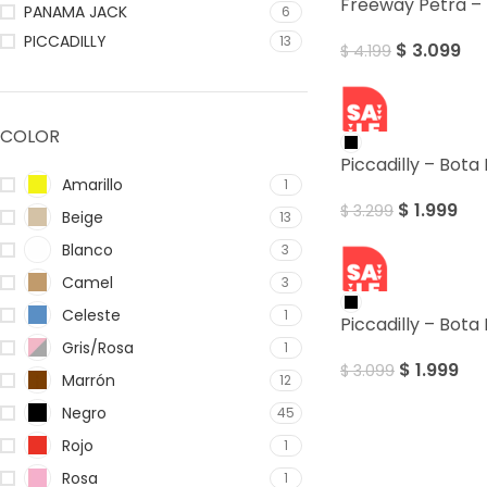
Freeway Petra –
PANAMA JACK
6
PICCADILLY
13
$
3.099
$
4.199
SALE
COLOR
Piccadilly – Bot
Amarillo
1
$
1.999
$
3.299
Beige
13
Blanco
3
SALE
Camel
3
Celeste
1
Piccadilly – Bot
Gris/Rosa
1
$
1.999
$
3.099
Marrón
12
Negro
45
Rojo
1
Rosa
1