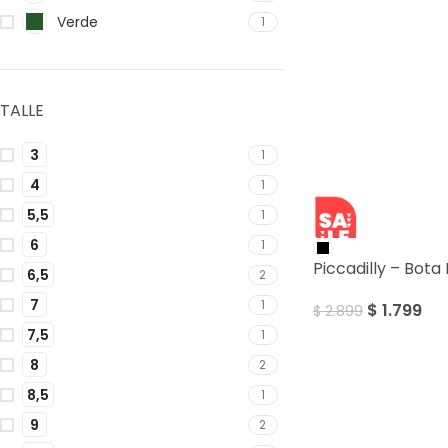
Verde
1
TALLE
3
1
4
1
5,5
1
SALE
6
1
Piccadilly – Bot
6,5
2
7
1
$
1.799
$
2.899
7,5
1
8
2
8,5
1
9
2