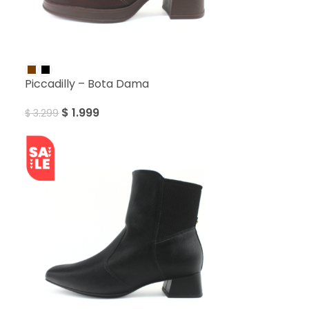
SALE
Piccadilly – Bota Dama
$
1.999
$
3.299