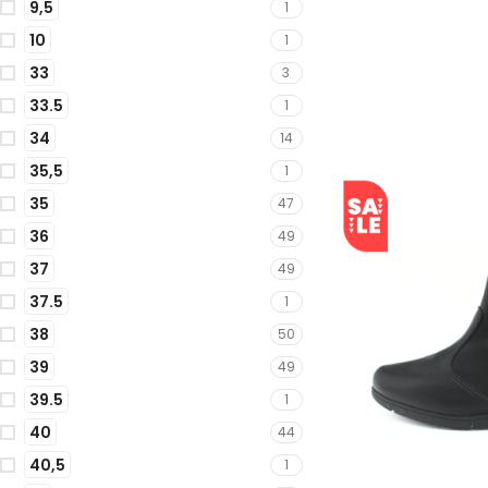
9,5
1
10
1
33
3
33.5
1
34
14
35,5
1
35
47
36
49
37
49
37.5
1
38
50
39
49
39.5
1
40
44
40,5
1