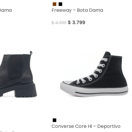
 Dama
Freeway – Bota Dama
$
3.799
$
4.399
Converse Core Hi – Deportivo