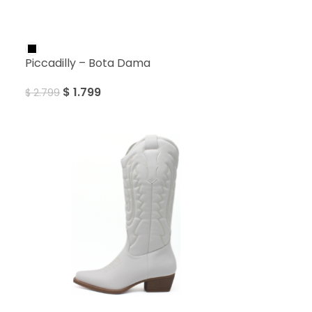
SALE
Piccadilly – Bota Dama
$
1.799
$
2.799