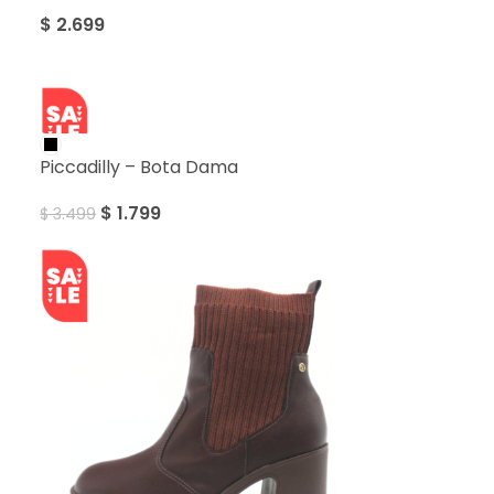
$
2.699
SALE
Piccadilly – Bota Dama
$
1.799
$
3.499