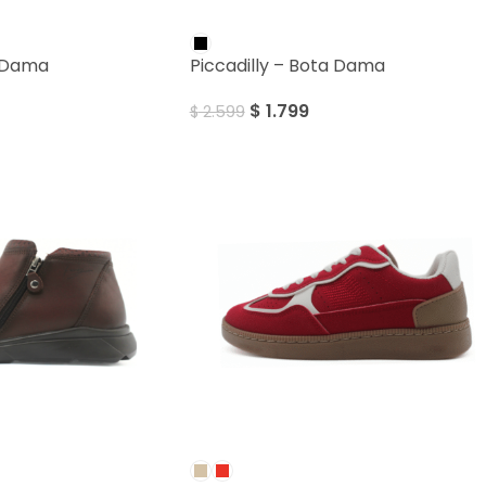
SALE
a Dama
Piccadilly – Bota Dama
$
1.799
$
2.599