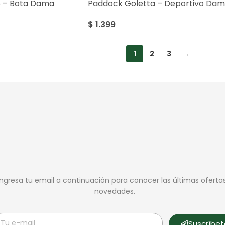
5 – Bota Dama
Paddock Goletta – Deportivo Da
$
1.399
1
2
3
→
Ingresa tu email a continuación para conocer las últimas oferta
novedades.
Suscríbe