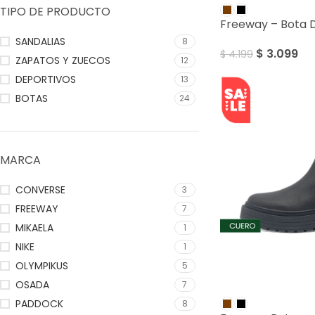
TIPO DE PRODUCTO
Freeway – Bota
SANDALIAS
8
$
3.099
$
4.199
ZAPATOS Y ZUECOS
12
DEPORTIVOS
13
BOTAS
24
MARCA
CONVERSE
3
FREEWAY
7
MIKAELA
1
NIKE
1
OLYMPIKUS
5
OSADA
7
SALE
PADDOCK
8