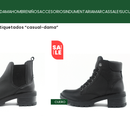
DAMA
HOMBRE
NIÑOS
ACCESORIOS
INDUMENTARIA
MARCAS
SALE!
SUCU
etiquetados “casual-dama”
SALE