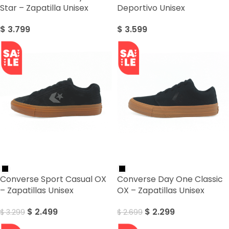
Star – Zapatilla Unisex
Deportivo Unisex
$
3.799
$
3.599
SALE
SALE
Converse Sport Casual OX
Converse Day One Classic
– Zapatillas Unisex
OX – Zapatillas Unisex
$
2.499
$
2.299
$
3.299
$
2.699