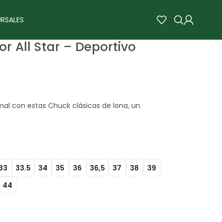
RSALES
r All Star – Deportivo
mal con estas Chuck clásicas de lona, un
33
33.5
34
35
36
36,5
37
38
39
44