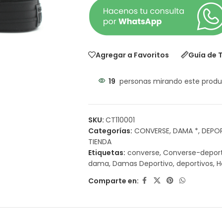
Agregar a Favoritos
Guía de T
19
personas mirando este produ
SKU:
CT110001
Categorías:
CONVERSE
,
DAMA *
,
DEPO
TIENDA
Etiquetas:
converse
,
Converse-depor
dama
,
Damas Deportivo
,
deportivos
,
H
Comparte en: