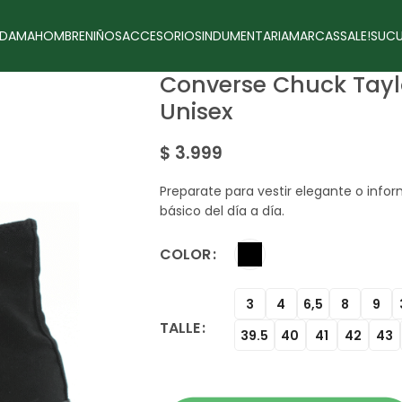
DAMA
HOMBRE
NIÑOS
ACCESORIOS
INDUMENTARIA
MARCAS
SALE!
SUCU
Converse Chuck Taylo
Unisex
$
3.999
Preparate para vestir elegante o infor
básico del día a día.
COLOR
3
4
6,5
8
9
TALLE
39.5
40
41
42
43