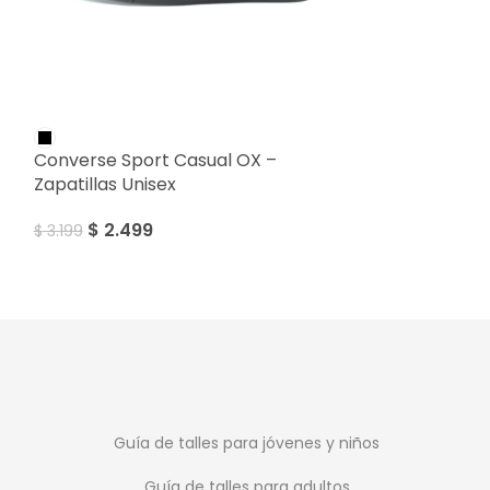
SALE
SALE
Converse Sport Casual OX –
Converse Spor
Zapatillas Unisex
Zapatillas Uni
$
2.499
$
2.499
$
3.199
$
3.199
Guía de talles para jóvenes y niños
Guía de talles para adultos