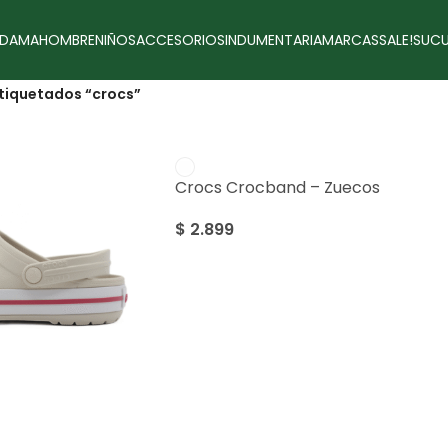
DAMA
HOMBRE
NIÑOS
ACCESORIOS
INDUMENTARIA
MARCAS
SALE!
SUCU
tiquetados “crocs”
Crocs Crocband – Zuecos
$
2.899