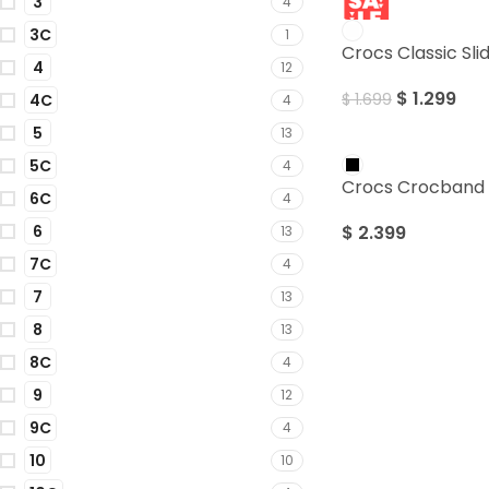
3
4
SALE
3C
1
Crocs Classic Sli
4
12
$
1.299
$
1.699
4C
4
5
13
5C
4
Crocs Crocband 
6C
4
6
$
2.399
13
7C
4
7
13
8
13
8C
4
9
12
9C
4
10
10