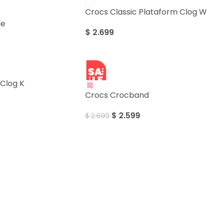
Crocs Classic Plataform Clog W
de
$
2.699
SALE
Clog K
Crocs Crocband
$
2.599
$
2.699