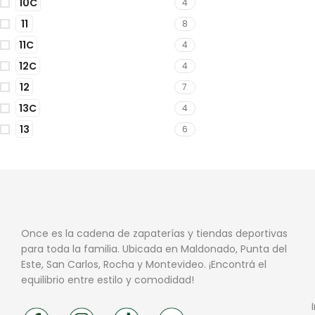
10C
4
11
8
11C
4
12C
4
12
7
13C
4
13
6
Once es la cadena de zapaterías y tiendas deportivas
para toda la familia. Ubicada en Maldonado, Punta del
Este, San Carlos, Rocha y Montevideo. ¡Encontrá el
equilibrio entre estilo y comodidad!