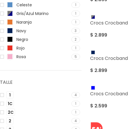
Celeste
1
Gris/Azul Marino
1
Naranja
1
Crocs Crocband 
Navy
3
$
2.899
Negro
2
Rojo
1
Rosa
5
Crocs Crocband 
$
2.899
TALLE
Crocs Crocband 
1
4
1C
1
$
2.599
2C
1
2
4