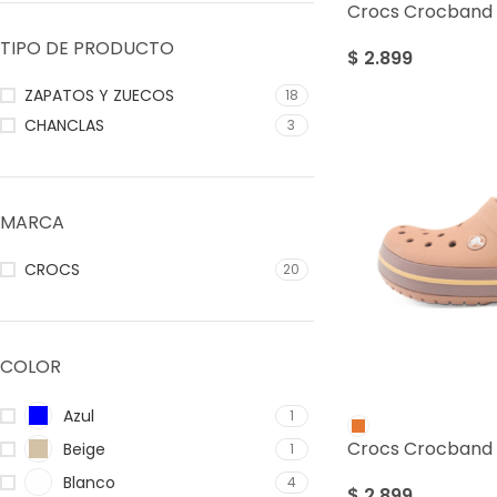
Crocs Crocband 
TIPO DE PRODUCTO
$
2.899
ZAPATOS Y ZUECOS
18
CHANCLAS
3
MARCA
CROCS
20
COLOR
Azul
1
Crocs Crocband 
Beige
1
Blanco
4
$
2.899