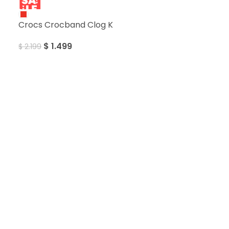
SALE
Crocs Crocband Clog K
$
1.499
$
2.199