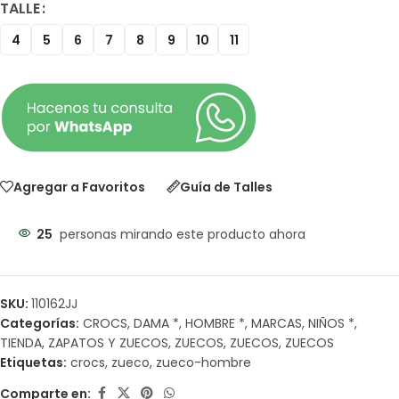
TALLE
4
5
6
7
8
9
10
11
Agregar a Favoritos
Guía de Talles
25
personas mirando este producto ahora
SKU:
110162JJ
Categorías:
CROCS
,
DAMA *
,
HOMBRE *
,
MARCAS
,
NIÑOS *
,
TIENDA
,
ZAPATOS Y ZUECOS
,
ZUECOS
,
ZUECOS
,
ZUECOS
Etiquetas:
crocs
,
zueco
,
zueco-hombre
Comparte en: