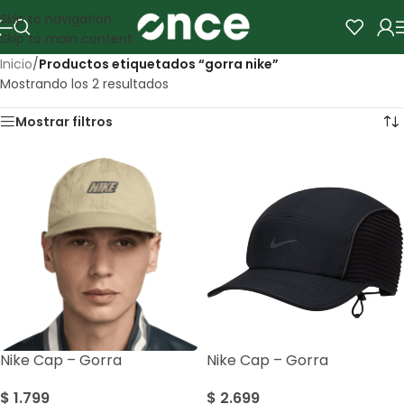
Skip to navigation
Skip to main content
Inicio
/
Productos etiquetados “gorra nike”
Mostrando los 2 resultados
Mostrar filtros
Nike Cap – Gorra
Nike Cap – Gorra
$
1.799
$
2.699