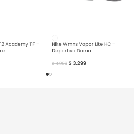
SALE
T2 Academy TF –
Nike Wmns Vapor Lite HC –
re
Deportivo Dama
$
3.299
$
4.999