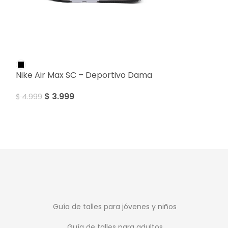
SALE
SALE
Nike Air Max SC – Deportivo Dama
Nike Downshift
Dama
$
3.999
$
4.999
$
2.99
$
4.699
Guía de talles para jóvenes y niños
Guía de talles para adultos