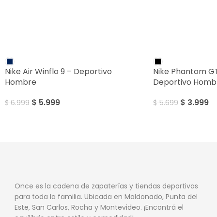
SALE
SALE
Nike Air Winflo 9 – Deportivo
Nike Phantom G
Hombre
Deportivo Homb
$
5.999
$
3.999
$
6.999
$
5.699
Once es la cadena de zapaterías y tiendas deportivas
para toda la familia. Ubicada en Maldonado, Punta del
Este, San Carlos, Rocha y Montevideo. ¡Encontrá el