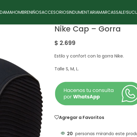
DAMA
HOMBRE
NIÑOS
ACCESORIOS
INDUMENTARIA
MARCAS
SALE!
SUCU
Nike Cap – Gorra
$
2.699
Estilo y confort con la gorra Nike.
Talle S, M, L.
Agregar a Favoritos
20
personas mirando este prod