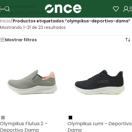
Skip to navigation
Skip to main content
Inicio
/
Productos etiquetados “olympikus-deportivo-dama”
Mostrando 1–21 de 23 resultados
Mostrar filtros
Olympikus Flutua 2 –
Olympikus Lumi – Deportivo
Deportivo Dama
Dama