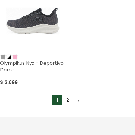
Olympikus Nyx – Deportivo
Dama
$
2.699
1
2
→