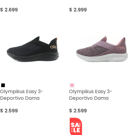
$
2.699
$
2.999
Olympikus Easy 3-
Olympikus Easy 3-
Deportivo Dama
Deportivo Dama
$
2.599
$
2.599