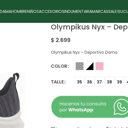
DAMA
HOMBRE
NIÑOS
ACCESORIOS
INDUMENTARIA
MARCAS
SALE!
SUCU
Olympikus Nyx – De
$
2.699
Olympikus Nyx – Deportivo Dama
COLOR
TALLE
35
36
37
38
39