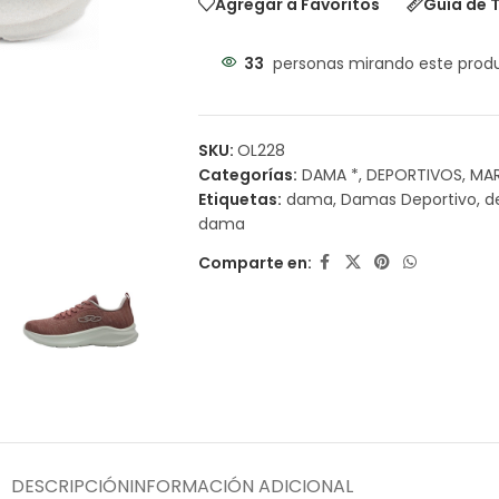
Agregar a Favoritos
Guía de T
33
personas mirando este prod
SKU:
OL228
Categorías:
DAMA *
,
DEPORTIVOS
,
MA
Etiquetas:
dama
,
Damas Deportivo
,
d
dama
Comparte en:
DESCRIPCIÓN
INFORMACIÓN ADICIONAL