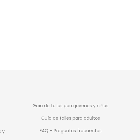
Olympikus La
$
2.999
Guía de talles para jóvenes y niños
Guía de talles para adultos
FAQ – Preguntas frecuentes
s y