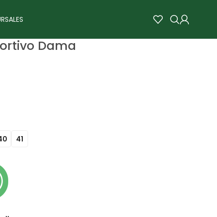
RSALES
portivo Dama
40
41