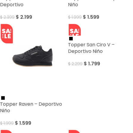
Deportivo
Niño
$
2.199
$
1.599
$
2.399
$
1.999
SALE
Topper San Ciro V –
Deportivo Niño
$
1.799
$
2.299
SALE
Topper Raven – Deportivo
Niño
$
1.599
$
1.999