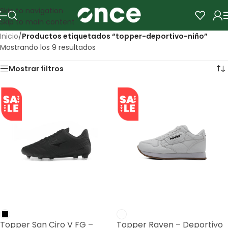
Skip to navigation
Skip to main content
Inicio
/
Productos etiquetados “topper-deportivo-niño”
Mostrando los 9 resultados
Mostrar filtros
SALE
SALE
Topper San Ciro V FG –
Topper Raven – Deportivo