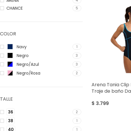
ARENA
4
CHANCE
5
COLOR
Navy
1
Negro
3
Negro/Azul
3
Negro/Rosa
2
Arena Tania Clip
Traje de baño D
TALLE
$
3.799
36
2
38
1
40
1