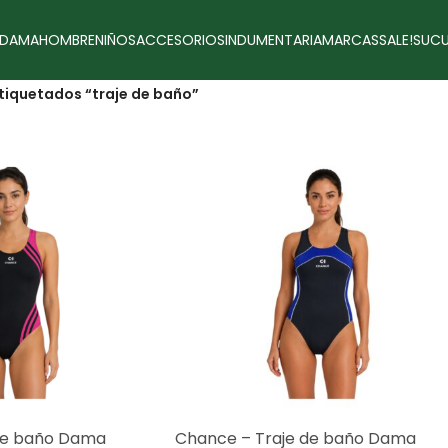
DAMA
HOMBRE
NIÑOS
ACCESORIOS
INDUMENTARIA
MARCAS
SALE!
SUCU
tiquetados “traje de baño”
de baño Dama
Chance – Traje de baño Dama