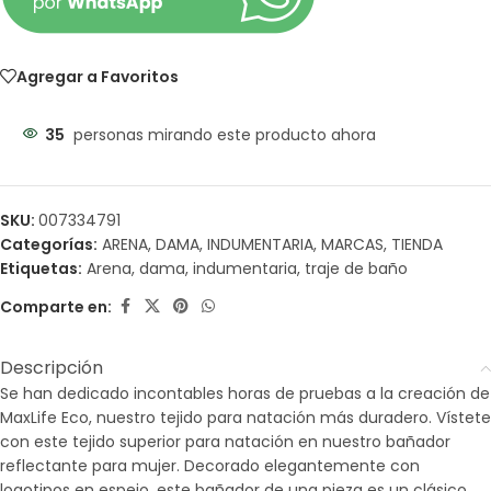
Agregar a Favoritos
35
personas mirando este producto ahora
SKU:
007334791
Categorías:
ARENA
,
DAMA
,
INDUMENTARIA
,
MARCAS
,
TIENDA
Etiquetas:
Arena
,
dama
,
indumentaria
,
traje de baño
Comparte en:
Descripción
Se han dedicado incontables horas de pruebas a la creación de
MaxLife Eco, nuestro tejido para natación más duradero. Vístete
con este tejido superior para natación en nuestro bañador
reflectante para mujer. Decorado elegantemente con
logotipos en espejo, este bañador de una pieza es un clásico