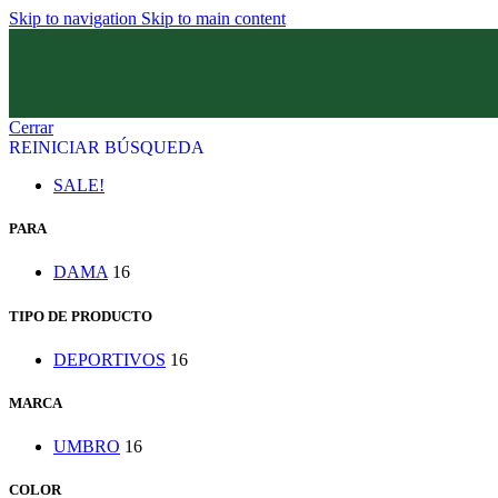
Skip to navigation
Skip to main content
Cerrar
REINICIAR BÚSQUEDA
SALE!
PARA
DAMA
16
TIPO DE PRODUCTO
DEPORTIVOS
16
MARCA
UMBRO
16
COLOR