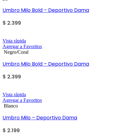
Umbro Milo Bold – Deportivo Dama
$
2.399
Vista rápida
Agregar a Favoritos
Negro/Coral
Umbro Milo Bold – Deportivo Dama
$
2.399
Vista rápida
Agregar a Favoritos
Blanco
Umbro Milo – Deportivo Dama
$
2.199