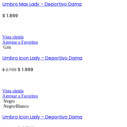
Umbro Max Lady – Deportivo Dama
$
1.899
Sale
Vista rápida
Agregar a Favoritos
Gris
Umbro Icon Lady – Deportivo Dama
$
1.999
$
2.799
Sale
Vista rápida
Agregar a Favoritos
Negro
Negro/Blanco
Umbro Icon Lady – Deportivo Dama