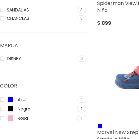
Spiderman View I
Niño
SANDALIAS
3
CHANCLAS
3
$
899
MARCA
DISNEY
6
COLOR
Azul
4
Negro
1
Rosa
1
Marvel New Step