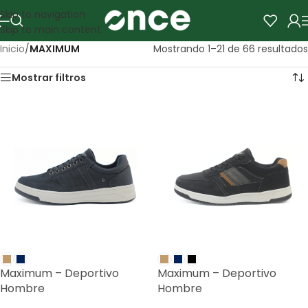
Skip to navigation
Skip to main content
Inicio
/
MAXIMUM
Mostrando 1–21 de 66 resultados
Mostrar filtros
Maximum – Deportivo
Maximum – Deportivo
Hombre
Hombre