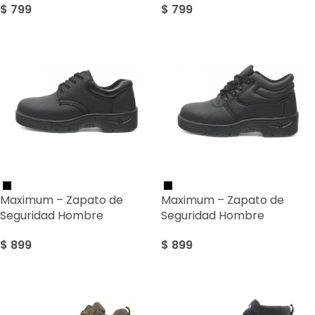
$
799
$
799
Maximum – Zapato de
Maximum – Zapato de
Seguridad Hombre
Seguridad Hombre
$
899
$
899