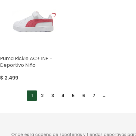
Puma Rickie AC+ INF –
Deportivo Niño
$
2.499
1
2
3
4
5
6
7
→
Once es la cadena de zapaterías y tiendas deportivas par