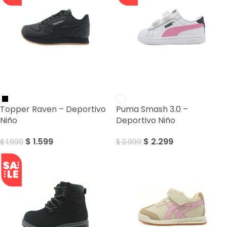
SALE
SALE
Topper Raven – Deportivo
Puma Smash 3.0 –
Niño
Deportivo Niño
$
1.599
$
2.299
$
1.999
$
2.999