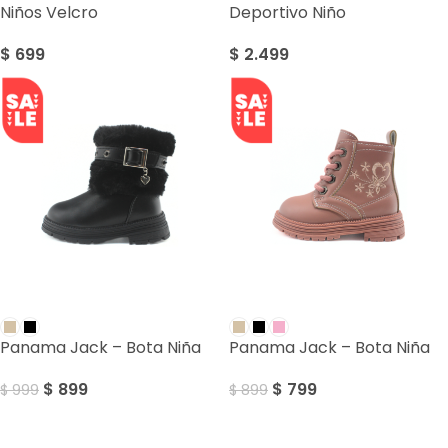
Niños Velcro
Deportivo Niño
$
699
$
2.499
SALE
SALE
Panama Jack – Bota Niña
Panama Jack – Bota Niña
$
899
$
799
$
999
$
899