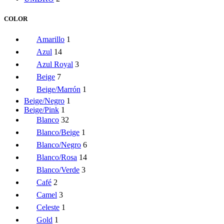
COLOR
Amarillo
1
Azul
14
Azul Royal
3
Beige
7
Beige/Marrón
1
Beige/Negro
1
Beige/Pink
1
Blanco
32
Blanco/Beige
1
Blanco/Negro
6
Blanco/Rosa
14
Blanco/Verde
3
Café
2
Camel
3
Celeste
1
Gold
1