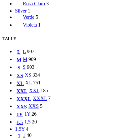
Rosa Claro
3
Silver
1
Verde
5
Violeta
1
TALLE
L
907
L
M
909
M
S
903
S
XS
334
XS
XL
751
XL
XXL
185
XXL
XXXL
7
XXXL
XXS
5
XXS
1Y
26
1Y
1,5
20
1,5
1,5Y
4
1
40
1