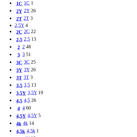
1C
1
1C
2Y
26
2Y
2T
3
2T
2,5Y
4
2C
22
2C
2,5
13
2,5
2
48
2
3
51
3
3C
25
3C
3Y
26
3Y
3T
3
3T
3,5
13
3,5
3,5Y
19
3,5Y
4,5
26
4,5
4
60
4
4,5Y
5
4,5Y
4k
14
4k
4,5k
1
4,5k