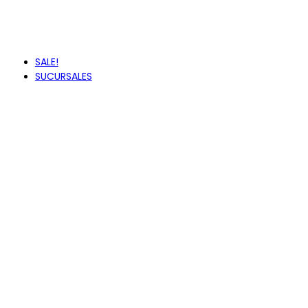
VANS
VUDALFOR
ZAXY
SALE!
SUCURSALES