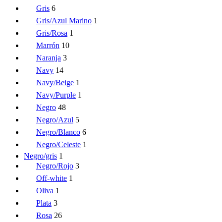
Gris
6
Gris/Azul Marino
1
Gris/Rosa
1
Marrón
10
Naranja
3
Navy
14
Navy/Beige
1
Navy/Purple
1
Negro
48
Negro/Azul
5
Negro/Blanco
6
Negro/Celeste
1
Negro/gris
1
Negro/Rojo
3
Off-white
1
Oliva
1
Plata
3
Rosa
26