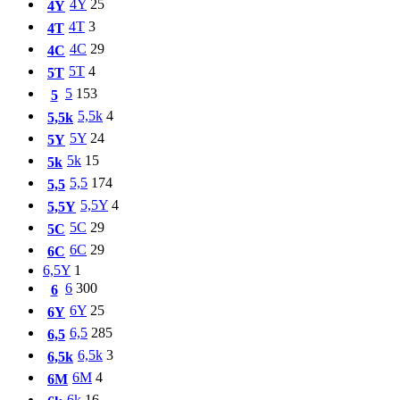
4Y
25
4Y
4T
3
4T
4C
29
4C
5T
4
5T
5
153
5
5,5k
4
5,5k
5Y
24
5Y
5k
15
5k
5,5
174
5,5
5,5Y
4
5,5Y
5C
29
5C
6C
29
6C
6,5Y
1
6
300
6
6Y
25
6Y
6,5
285
6,5
6,5k
3
6,5k
6M
4
6M
6k
16