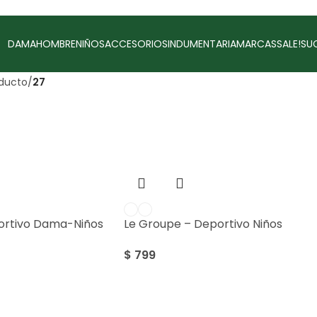
DAMA
HOMBRE
NIÑOS
ACCESORIOS
INDUMENTARIA
MARCAS
SALE!
SU
oducto
/
27
ortivo Dama-Niños
Le Groupe – Deportivo Niños
$
799
Sale