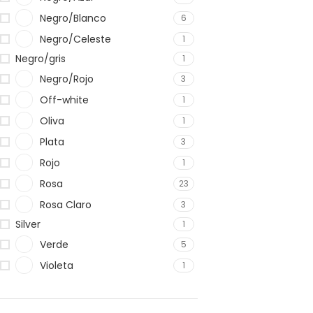
Negro/Blanco
6
Negro/Celeste
1
Negro/gris
1
Negro/Rojo
3
Off-white
1
Oliva
1
Plata
3
Rojo
1
Rosa
23
Rosa Claro
3
Silver
1
Verde
5
Violeta
1