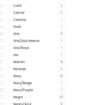
Café
2
Camel
2
Celeste
1
Gold
1
Gris
6
Gris/Azul Marino
1
Gris/Rosa
1
Lila
1
Marrón
10
Naranja
3
Navy
13
Navy/Beige
1
Navy/Purple
1
Negro
47
Negro/Azul
6