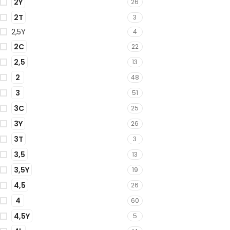
2Y
26
2T
3
2,5Y
4
2C
22
2,5
13
2
48
3
51
3C
25
3Y
26
3T
3
3,5
13
3,5Y
19
4,5
26
4
60
4,5Y
5