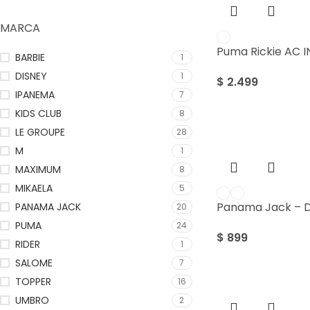
MARCA
Puma Rickie AC I
BARBIE
1
DISNEY
1
$
2.499
IPANEMA
7
KIDS CLUB
8
LE GROUPE
28
M
1
MAXIMUM
8
MIKAELA
5
Panama Jack – D
PANAMA JACK
20
PUMA
24
$
899
RIDER
1
SALOME
7
TOPPER
16
UMBRO
2