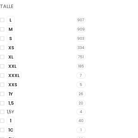
TALLE
L
907
M
909
S
903
XS
334
XL
751
XXL
185
XXXL
7
XXS
5
1Y
26
1,5
20
1,5Y
4
1
40
1C
1