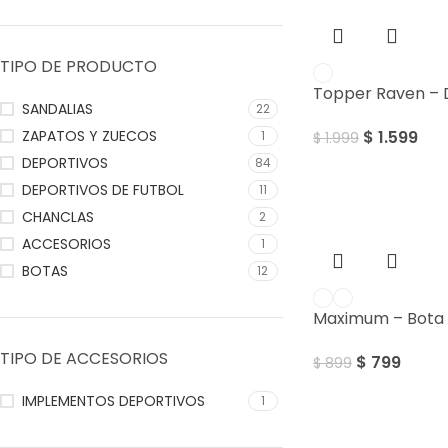
TIPO DE PRODUCTO
Topper Raven – 
SANDALIAS
22
ZAPATOS Y ZUECOS
$
1.599
1
$
1.999
DEPORTIVOS
84
DEPORTIVOS DE FUTBOL
11
Sale
CHANCLAS
2
ACCESORIOS
1
BOTAS
12
Maximum – Bota 
TIPO DE ACCESORIOS
$
799
$
899
IMPLEMENTOS DEPORTIVOS
1