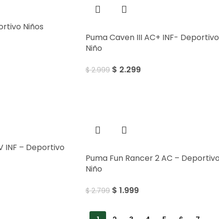
rtivo Niños
Puma Caven III AC+ INF- Deportivo
Niño
$
2.299
$
2.999
Sale
V INF – Deportivo
Puma Fun Rancer 2 AC – Deportiv
Niño
$
1.999
$
2.799