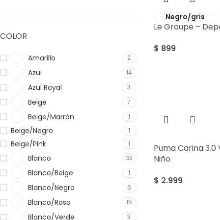
Negro/gris
Le Groupe – Depo
COLOR
$
899
Amarillo
2
Azul
14
Azul Royal
3
Beige
7
Beige/Marrón
1
Beige/Negro
1
Beige/Pink
1
Puma Carina 3.0 
Blanco
Niño
32
Blanco/Beige
1
$
2.999
Blanco/Negro
6
Blanco/Rosa
15
Blanco/Verde
3