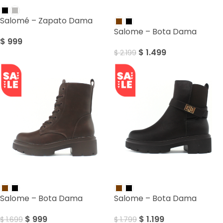
SALE
Salomé – Zapato Dama
Salome – Bota Dama
$
999
$
1.499
$
2.199
SALE
SALE
Salome – Bota Dama
Salome – Bota Dama
$
999
$
1.199
$
1.699
$
1.799