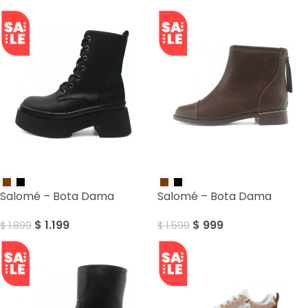
SALE
SALE
Salomé – Bota Dama
Salomé – Bota Dama
$
1.199
$
999
$
1.899
$
1.599