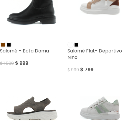
SALE
SALE
Salomé – Bota Dama
Salomé Flat- Deportivo
Niño
$
999
$
1.599
$
799
$
999