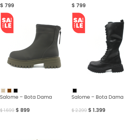
$
799
$
799
SALE
SALE
Salome – Bota Dama
Salome – Bota Dama
$
899
$
1.399
$
1.699
$
2.299