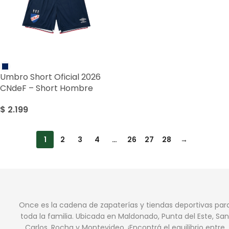
Umbro Short Oficial 2026
CNdeF – Short Hombre
$
2.199
1
2
3
4
…
26
27
28
→
Once es la cadena de zapaterías y tiendas deportivas par
toda la familia. Ubicada en Maldonado, Punta del Este, San
Carlos, Rocha y Montevideo. ¡Encontrá el equilibrio entre