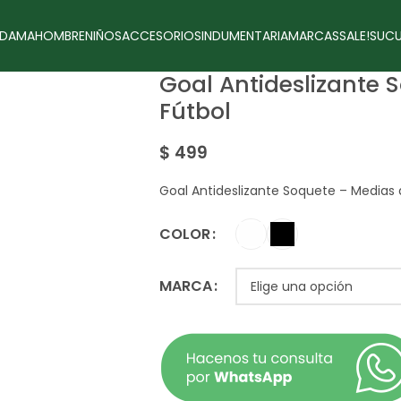
DAMA
HOMBRE
NIÑOS
ACCESORIOS
INDUMENTARIA
MARCAS
SALE!
SUCU
Goal Antideslizante 
Fútbol
$
499
Goal Antideslizante Soquete – Medias 
COLOR
MARCA