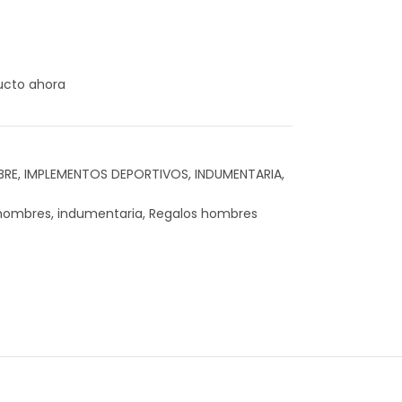
ucto ahora
BRE
,
IMPLEMENTOS DEPORTIVOS
,
INDUMENTARIA
,
hombres
,
indumentaria
,
Regalos hombres