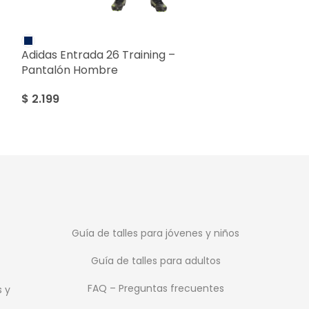
Adidas Entrada 26 Training –
Adidas Optime
Pantalón Hombre
Dama
$
2.199
$
2.799
Guía de talles para jóvenes y niños
Guía de talles para adultos
FAQ – Preguntas frecuentes
s y