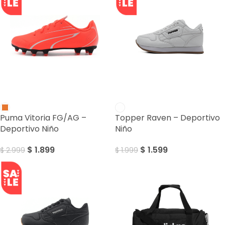
SALE
SALE
Puma Vitoria FG/AG –
Topper Raven – Deportivo
Deportivo Niño
Niño
$
1.899
$
1.599
$
2.999
$
1.999