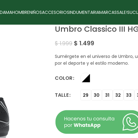
DAMA
HOMBRE
NIÑOS
ACCESORIOS
INDUMENTARIA
MARCAS
SALE!
SUCU
Umbro Classico III HG
$
1.499
$
1.999
Sumérgete en el universo de Umbro, u
por el deporte y el estilo moderno.
COLOR
TALLE
29
30
31
32
33