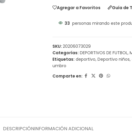
Agregar a Favoritos
Guía de T
33
personas mirando este prod
SKU:
20206073029
Categorías:
DEPORTIVOS DE FUTBOL
,
Etiquetas:
deportivo
,
Deportivo niños
,
umbro
Comparte en:
DESCRIPCIÓN
INFORMACIÓN ADICIONAL