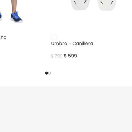
SALE
iño
Umbro – Canillera
$
599
$
799