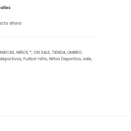
alles
ucto ahora
MARCAS
,
NIÑOS *
,
ON SALE
,
TIENDA
,
UMBRO
deportivos
,
Futbol-niño
,
Niños Deportivo
,
sale
,