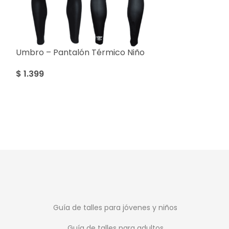
Umbro – Pantalón Térmico Niño
SALE
$
1.399
Umbro Armour
$
599
$
799
Guía de talles para jóvenes y niños
Guía de talles para adultos