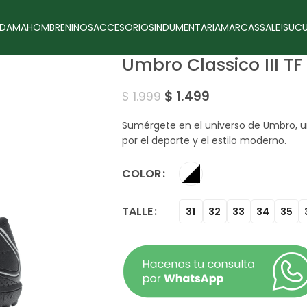
DAMA
HOMBRE
NIÑOS
ACCESORIOS
INDUMENTARIA
MARCAS
SALE!
SUCU
Umbro Classico III TF
$
1.499
$
1.999
Sumérgete en el universo de Umbro, u
por el deporte y el estilo moderno.
COLOR
TALLE
31
32
33
34
35