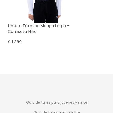
Umbro Térmica Manga Larga –
SALE
Camiseta Niño
Umbro Plaque
Niño
$
1.399
$
999
$
2.799
Guía de talles para jóvenes y niños
Guía de talles para adultos