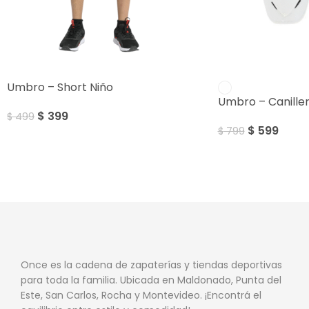
SALE
SALE
Umbro – Short Niño
Umbro – Canille
$
399
$
499
$
599
$
799
Once es la cadena de zapaterías y tiendas deportivas
para toda la familia. Ubicada en Maldonado, Punta del
Este, San Carlos, Rocha y Montevideo. ¡Encontrá el