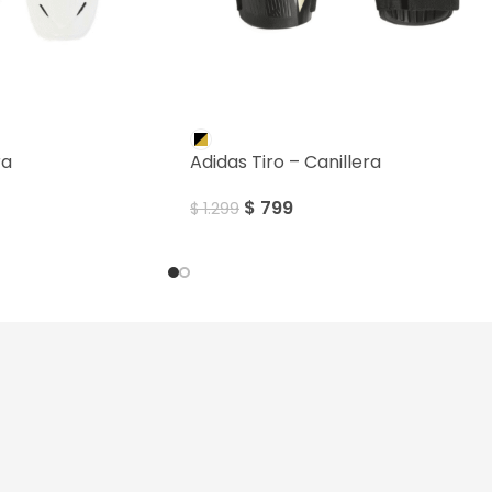
SALE
ra
Adidas Tiro – Canillera
$
799
$
1.299