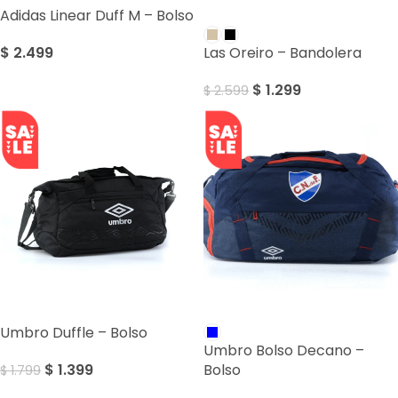
Adidas Linear Duff M – Bolso
SALE
$
2.499
Las Oreiro – Bandolera
$
1.299
$
2.599
SALE
SALE
Umbro Duffle – Bolso
Umbro Bolso Decano –
$
1.399
Bolso
$
1.799