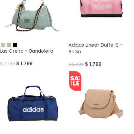
SALE
SALE
Adidas Linear Duffel S –
Las Oreiro – Bandolera
Bolso
$
1.799
$
1.799
$
2.799
$
2.499