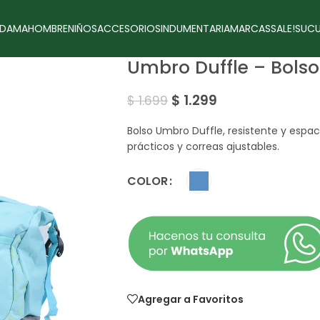
DAMA
HOMBRE
NIÑOS
ACCESORIOS
INDUMENTARIA
MARCAS
SALE!
SUCU
Umbro Duffle – Bolso
$
1.299
$
1.699
Bolso Umbro Duffle, resistente y espaci
prácticos y correas ajustables.
COLOR
Agregar a Favoritos