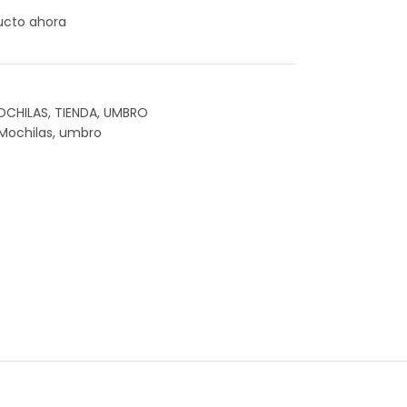
ucto ahora
OCHILAS
,
TIENDA
,
UMBRO
Mochilas
,
umbro