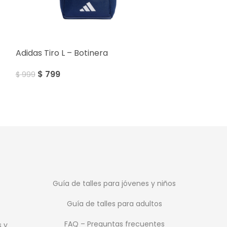
SALE
SALE
Adidas Tiro L – Botinera
Topper Heritag
$
799
$
999
$
999
$
1.199
Guía de talles para jóvenes y niños
Guía de talles para adultos
FAQ – Preguntas frecuentes
s y