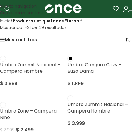
Skip to navigation
Skip to main content
Inicio
/
Productos etiquetados “futbol”
Mostrando 1–21 de 49 resultados
Mostrar filtros
Umbro Zummit Nacional –
Umbro Canguro Cozy –
Campera Hombre
Buzo Dama
$
3.999
$
1.899
SALE
Umbro Zummit Nacional –
Umbro Zone – Campera
Campera Hombre
Niño
$
3.999
$
2.499
$
2.999