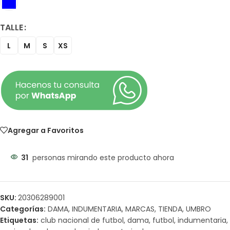
TALLE
L
M
S
XS
Agregar a Favoritos
31
personas mirando este producto ahora
SKU:
20306289001
Categorías:
DAMA
,
INDUMENTARIA
,
MARCAS
,
TIENDA
,
UMBRO
Etiquetas:
club nacional de futbol
,
dama
,
futbol
,
indumentaria
,