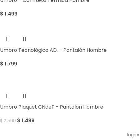
Umbro – Camiseta Térmica Hombre
$
1.499
Umbro Tecnológico AD. – Pantalón Hombre
$
1.799
Sale
Umbro Plaquet CNdeF – Pantalón Hombre
$
1.499
$
2.599
Ingre