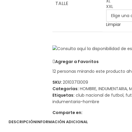
XL
TALLE
XXL
Limpiar
Agregar a Favoritos
12
personas mirando este producto ah
SKU:
20103713009
Categorías:
HOMBRE
,
INDUMENTARIA
,
M
Etiquetas:
club nacional de futbol
,
fut
indumentaria-hombre
Comparte en:
DESCRIPCIÓN
INFORMACIÓN ADICIONAL