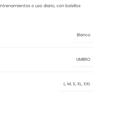
renamientos o uso diario, con bolsillos
Blanco
UMBRO
L
,
M
,
S
,
XL
,
XXL