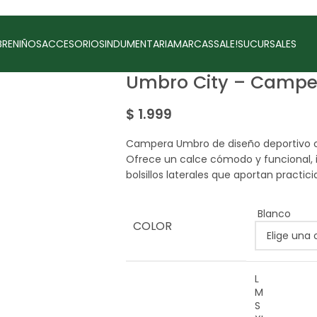
RE
NIÑOS
ACCESORIOS
INDUMENTARIA
MARCAS
SALE!
SUCURSALES
Umbro City – Camp
$
1.999
Campera Umbro de diseño deportivo c
Ofrece un calce cómodo y funcional, i
bolsillos laterales que aportan practici
Blanco
COLOR
L
M
S