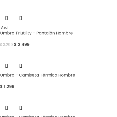
Sale
Azul
Umbro Triutility – Pantalón Hombre
$
2.499
$
3.299
Umbro – Camiseta Térmica Hombre
$
1.299