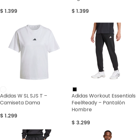
$
1.399
$
1.399
Adidas W SL SJS T –
Adidas Workout Essentials
Camiseta Dama
FeelReady – Pantalón
Hombre
$
1.299
$
3.299