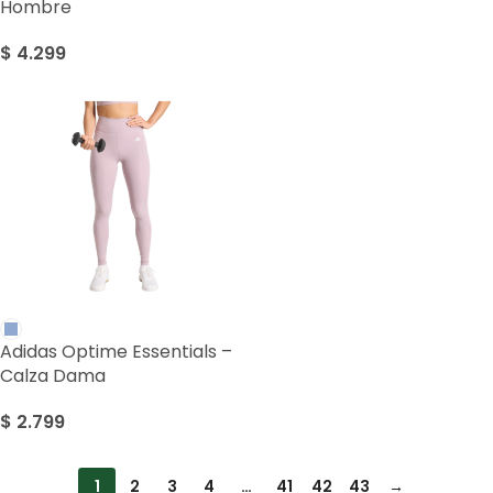
Hombre
$
4.299
Adidas Optime Essentials –
Calza Dama
$
2.799
1
2
3
4
…
41
42
43
→