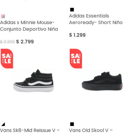
SALE
Adidas Essentials
Adidas x Minnie Mouse-
Aeroready- Short Niño
Conjunto Deportivo Niña
$
1.299
$
2.799
$
3.399
SALE
SALE
Vans Sk8-Mid Reissue V –
Vans Old Skool V –