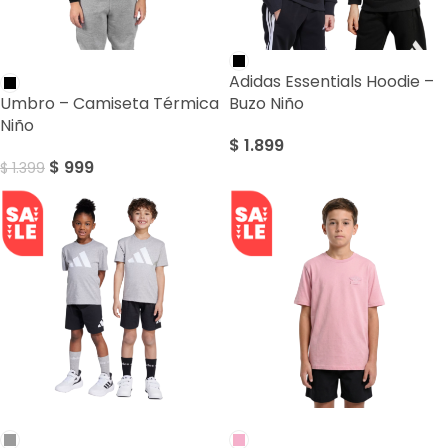
SALE
Adidas Essentials Hoodie –
Umbro – Camiseta Térmica
Buzo Niño
Niño
$
1.899
$
999
$
1.399
SALE
SALE