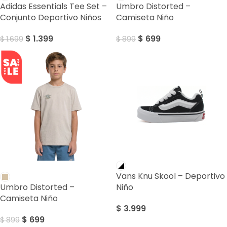
Adidas Essentials Tee Set –
Umbro Distorted –
Conjunto Deportivo Niños
Camiseta Niño
$
1.399
$
699
$
1.699
$
899
SALE
Vans Knu Skool – Deportivo
Umbro Distorted –
Niño
Camiseta Niño
$
3.999
$
699
$
899