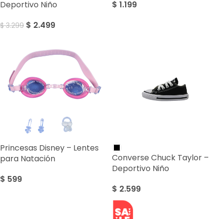
$
1.199
Deportivo Niño
$
2.499
$
3.299
Princesas Disney – Lentes
Converse Chuck Taylor –
para Natación
Deportivo Niño
$
599
$
2.599