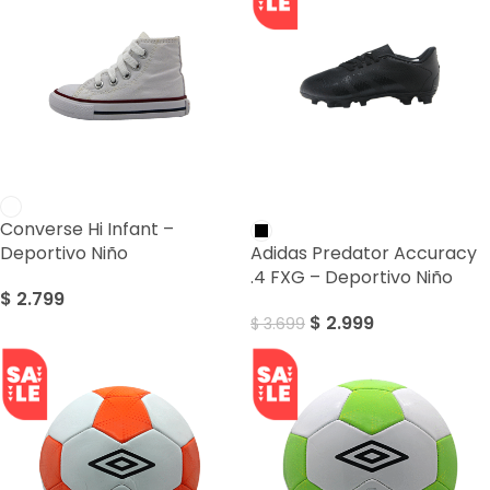
SALE
Converse Hi Infant –
Deportivo Niño
Adidas Predator Accuracy
.4 FXG – Deportivo Niño
$
2.799
$
2.999
$
3.699