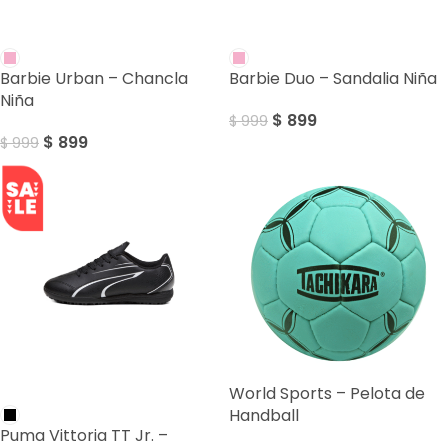
SALE
SALE
Barbie Urban – Chancla
Barbie Duo – Sandalia Niña
Niña
$
899
$
999
$
899
$
999
World Sports – Pelota de
SALE
Handball
Puma Vittoria TT Jr. –