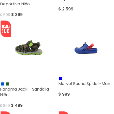
Deportivo Niño
$
2.599
$
399
$
599
SALE
Marvel Round Spider-Man
Panama Jack – Sandalia
$
999
Niño
$
499
$
899