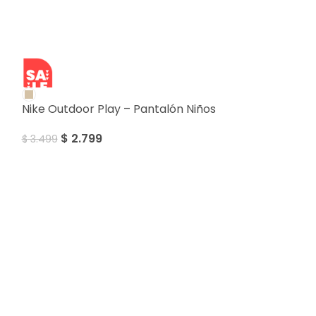
SALE
Nike Outdoor Play – Pantalón Niños
$
2.799
$
3.499
Nike Sportswe
Pantalón Niño