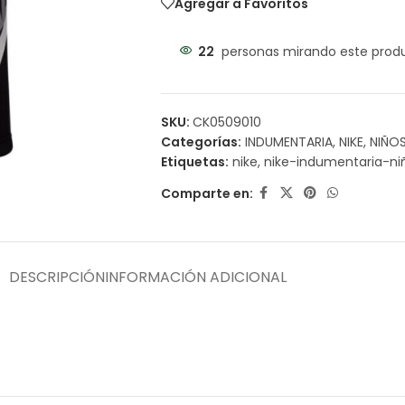
Agregar a Favoritos
22
personas mirando este prod
SKU:
CK0509010
Categorías:
INDUMENTARIA
,
NIKE
,
NIÑO
Etiquetas:
nike
,
nike-indumentaria-ni
Comparte en:
DESCRIPCIÓN
INFORMACIÓN ADICIONAL