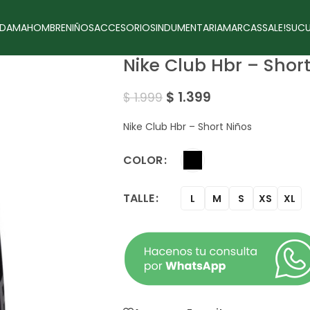
DAMA
HOMBRE
NIÑOS
ACCESORIOS
INDUMENTARIA
MARCAS
SALE!
SUCU
Nike Club Hbr – Shor
$
1.399
$
1.999
Nike Club Hbr – Short Niños
COLOR
TALLE
L
M
S
XS
XL