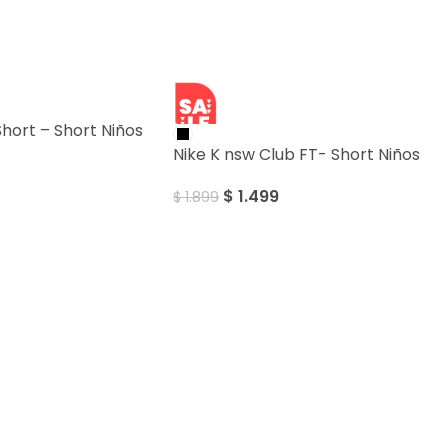
SALE
Short – Short Niños
Nike K nsw Club FT- Short Niños
$
1.499
$
1.899