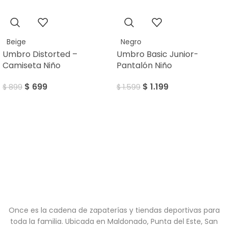
SALE
SALE
Beige
Negro
Umbro Distorted –
Umbro Basic Junior-
Camiseta Niño
Pantalón Niño
$
699
$
1.199
$
899
$
1.599
Once es la cadena de zapaterías y tiendas deportivas para
toda la familia. Ubicada en Maldonado, Punta del Este, San