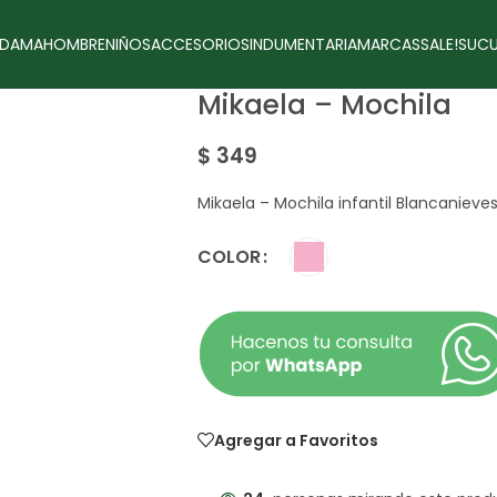
DAMA
HOMBRE
NIÑOS
ACCESORIOS
INDUMENTARIA
MARCAS
SALE!
SUCU
Mikaela – Mochila
$
349
Mikaela – Mochila infantil Blancanieve
COLOR
Agregar a Favoritos