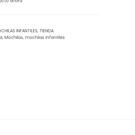
ucto ahora
CHILAS INFANTILES
,
TIENDA
la
,
Mochilas
,
mochilas infantiles