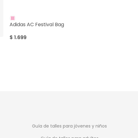
Jansport Big 
Adidas AC Festival Bag
$
3.899
$
1.699
Guía de talles para jóvenes y niños