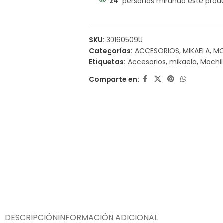
24
personas mirando este prod
SKU:
30160509U
Categorías:
ACCESORIOS
,
MIKAELA
,
MO
Etiquetas:
Accesorios
,
mikaela
,
Mochi
Comparte en:
DESCRIPCIÓN
INFORMACIÓN ADICIONAL