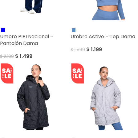
SALE
SALE
Umbro PIPI Nacional –
Umbro Active – Top Dama
Pantalón Dama
$
1.199
$
1.599
$
1.499
$
2.199
SALE
SALE