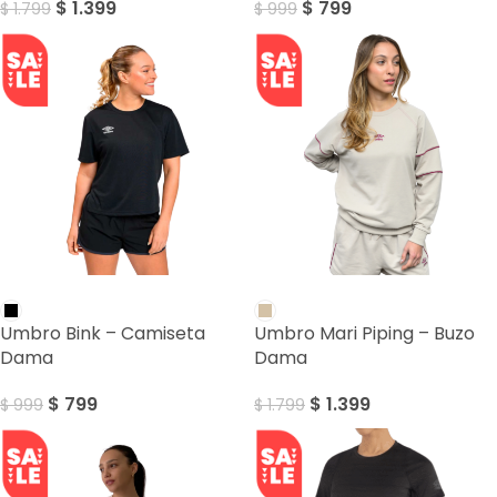
$
1.399
$
799
$
1.799
$
999
SALE
SALE
Umbro Bink – Camiseta
Umbro Mari Piping – Buzo
Dama
Dama
$
799
$
1.399
$
999
$
1.799