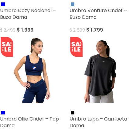
Umbro Cozy Nacional –
Umbro Venture Cndef –
Buzo Dama
Buzo Dama
$
1.999
$
1.799
$
2.499
$
2.599
SALE
SALE
Umbro Ollie Cndef – Top
Umbro Lupa – Camiseta
Dama
Dama