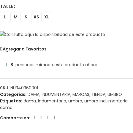
TALLE
L
M
S
XS
XL
Agregar a Favoritos
8
personas mirando este producto ahora
SKU:
NU340360001
Categorías:
DAMA
,
INDUMENTARIA
,
MARCAS
,
TIENDA
,
UMBRO
Etiquetas:
dama
,
indumentaria
,
umbro
,
umbro indumentaria
dama
Comparte en: